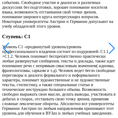
событиях. Свободное участие в диалогах и различных
дискуссиях без подготовки, хорошее понимание носителя
языка, возможность отстаивания свой точки зрения,
понимание широкого круга интересующих вопросов.
Некоторые университеты Австрии и Германии допускают на
учебу обладателей этого уровня.
Ступень: C1
Уровень C1 -продвинутый уровень/уровень
профессионального владения состоит из подуровней: C1.1
+C1.2. Человек понимает беспрепятственно практически
любые развернутые сообщения, тексты и доклады, также идет
понимание речи с непрямым смысловым значением( идиомы,
фразеологизмы, сарказм и т.д). Человек ведет бегло свободные
переговоры и диалоги формального и неформального
характера, понимает художественные и не художественные
тексты, стилистику, а также специальные статьи и
технические инструкции большого объема. Возможность
свободно выражать свои мысли, делать выводы, участвовать в
дебатах и спорах, отстаивать свою точку зрения, применяя
сложные лексические обороты. Абсолютно все университеты
Германии Австрии по любым направлениям принимают этот
уровень для обучения в ВУЗах и любых учебных заведениях.