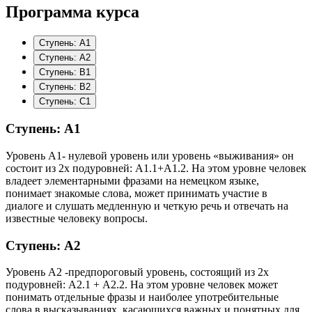
Программа курса
Ступень: А1
Ступень: А2
Ступень: B1
Ступень: B2
Ступень: C1
Ступень: А1
Уровень А1- нулевой уровень или уровень «выживания» он
состоит из 2х подуровней: А1.1+А1.2. На этом уровне человек
владеет элементарными фразами на немецком языке,
понимает знакомые слова, может принимать участие в
диалоге и слушать медленную и четкую речь и отвечать на
известные человеку вопросы.
Ступень: А2
Уровень А2 -предпороговый уровень, состоящий из 2х
подуровней: А2.1 + А2.2. На этом уровне человек может
понимать отдельные фразы и наиболее употребительные
слова в высказываниях, касающихся важных и понятных для