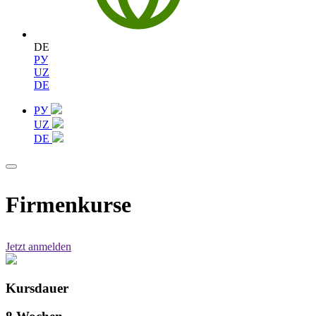
DE
РУ
UZ
DE
РУ
UZ
DE
Firmenkurse
Jetzt anmelden
Kursdauer