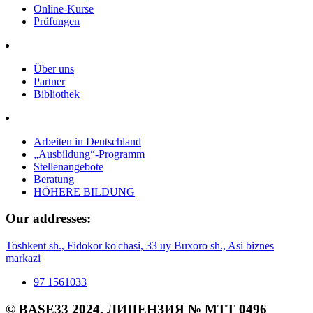
Online-Kurse
Prüfungen
Über uns
Partner
Bibliothek
Arbeiten in Deutschland
„Ausbildung“-Programm
Stellenangebote
Beratung
HÖHERE BILDUNG
Our addresses:
Toshkent sh., Fidokor ko'chasi, 33 uy
Buxoro sh., Asi biznes
markazi
97 1561033
© BASE33 2024. ЛИЦЕНЗИЯ № MTT 0496